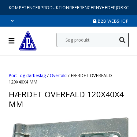
KOMPETENCER
PRODUKTION
REFERENCER
NYHEDER
JOB
KONT
B2B WEBSHOP
Port- og dørbeslag
/
Overfald
/ HÆRDET OVERFALD
120X40X4 MM
HÆRDET OVERFALD 120X40X4
MM