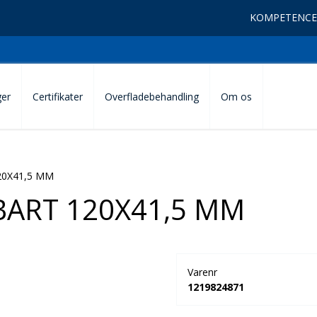
KOMPETENCE
ger
Certifikater
Overfladebehandling
Om os
20X41,5 MM
ART 120X41,5 MM
Varenr
1219824871