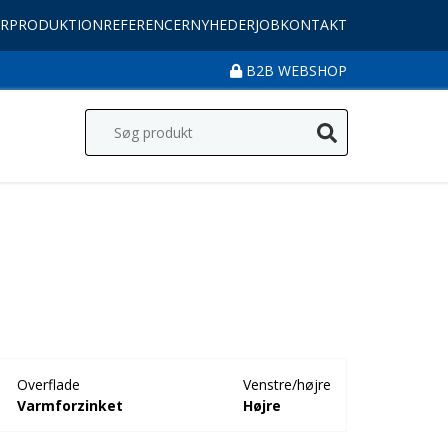
R
PRODUKTION
REFERENCER
NYHEDER
JOB
KONTAKT
B2B WEBSHOP
Overflade
Venstre/højre
Varmforzinket
Højre