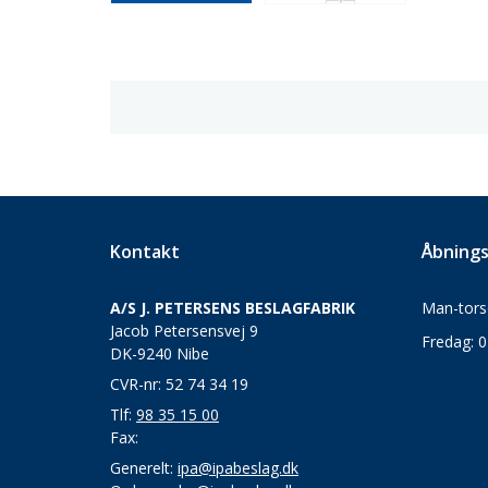
Kontakt
Åbnings
A/S J. PETERSENS BESLAGFABRIK
Man-torsd
Jacob Petersensvej 9
Fredag: 0
DK-9240 Nibe
CVR-nr: 52 74 34 19
Tlf:
98 35 15 00
Fax:
Generelt:
ipa@ipabeslag.dk