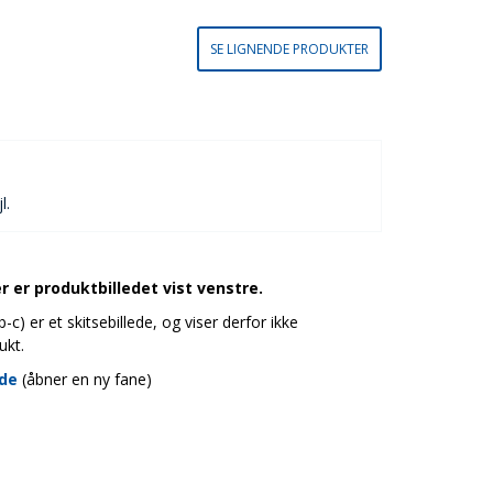
SE LIGNENDE PRODUKTER
l.
 er produktbilledet vist venstre.
c) er et skitsebillede, og viser derfor ikke
ukt.
ide
(åbner en ny fane)