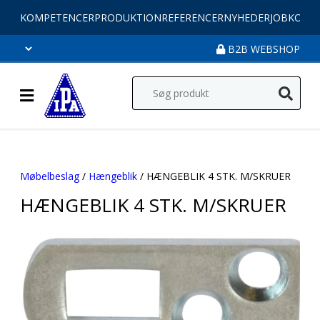
KOMPETENCER
PRODUKTION
REFERENCER
NYHEDER
JOB
KONT
B2B WEBSHOP
Møbelbeslag
/
Hængeblik
/ HÆNGEBLIK 4 STK. M/SKRUER
HÆNGEBLIK 4 STK. M/SKRUER