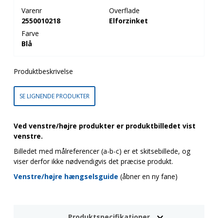
Varenr
Overflade
2550010218
Elforzinket
Farve
Blå
Produktbeskrivelse
SE LIGNENDE PRODUKTER
Ved venstre/højre produkter er produktbilledet vist
venstre.
Billedet med målreferencer (a-b-c) er et skitsebillede, og
viser derfor ikke nødvendigvis det præcise produkt.
Venstre/højre hængselsguide
(åbner en ny fane)
Produktspecifikationer