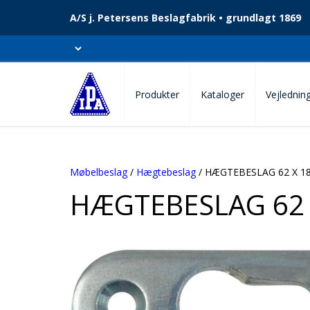
A/S j. Petersens Beslagfabrik • grundlagt 1869
Produkter
Kataloger
Vejlednin
Møbelbeslag
/
Hægtebeslag
/ HÆGTEBESLAG 62 X 1
HÆGTEBESLAG 62