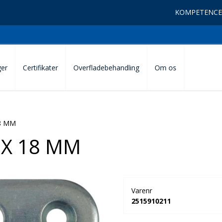
KOMPETENCE
ger
Certifikater
Overfladebehandling
Om os
8 MM
 X 18 MM
Varenr
2515910211