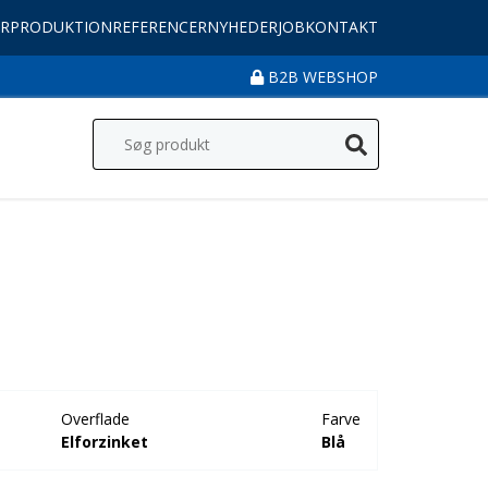
R
PRODUKTION
REFERENCER
NYHEDER
JOB
KONTAKT
B2B WEBSHOP
Overflade
Farve
Elforzinket
Blå