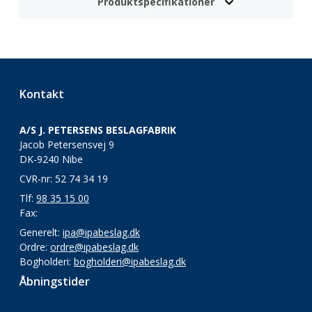
Produktspecifikationer
Kontakt
A/S J. PETERSENS BESLAGFABRIK
Jacob Petersensvej 9
DK-9240 Nibe
CVR-nr: 52 74 34 19
Tlf:
98 35 15 00
Fax:
Generelt:
ipa@ipabeslag.dk
Ordre:
ordre@ipabeslag.dk
Bogholderi:
bogholderi@ipabeslag.dk
Åbningstider