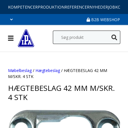
KOMPETENCER
PRODUKTION
REFERENCER
NYHEDER
JOB
KONT
B2B WEBSHOP
Møbelbeslag
/
Hægtebeslag
/ HÆGTEBESLAG 42 MM
M/SKR. 4 STK
HÆGTEBESLAG 42 MM M/SKR.
4 STK