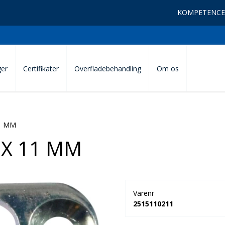
KOMPETENCE
ger
Certifikater
Overfladebehandling
Om os
1 MM
 X 11 MM
Varenr
2515110211