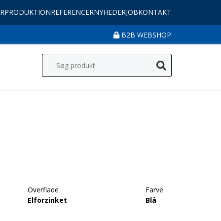
R
PRODUKTION
REFERENCER
NYHEDER
JOB
KONTAKT
B2B WEBSHOP
Overflade
Farve
Elforzinket
Blå