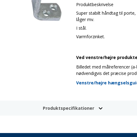
Produktbeskrivelse
Super stabilt håndtag til porte,
låger mv.
I stål.
Varmforzinket.
Ved venstre/højre produkter
Billedet med målreferencer (a-b-
nødvendigvis det præcise prod
Venstre/højre hængselsgu
Produktspecifikationer