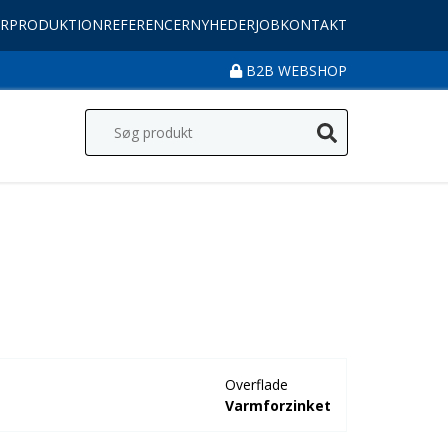
R
PRODUKTION
REFERENCER
NYHEDER
JOB
KONTAKT
B2B WEBSHOP
Overflade
Varmforzinket