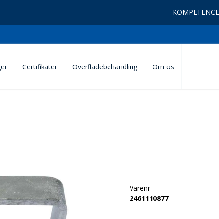
KOMPETENCE
ger
Certifikater
Overfladebehandling
Om os
M
Varenr
2461110877