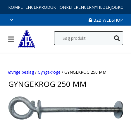
KOMPETENCER
PRODUKTION
REFERENCER
NYHEDER
JOB
KONT
B2B WEBSHOP
Øvrige beslag
/
Gyngekroge
/ GYNGEKROG 250 MM
GYNGEKROG 250 MM