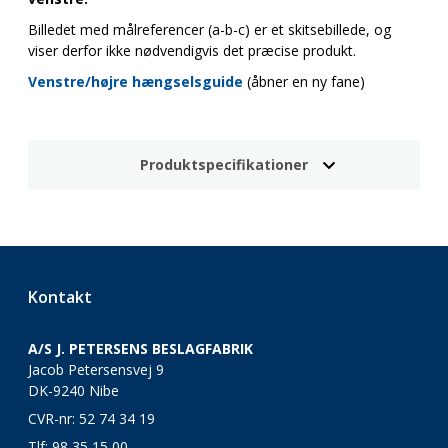
Billedet med målreferencer (a-b-c) er et skitsebillede, og
viser derfor ikke nødvendigvis det præcise produkt.
Venstre/højre hængselsguide
(åbner en ny fane)
Produktspecifikationer
Kontakt
A/S J. PETERSENS BESLAGFABRIK
Jacob Petersensvej 9
DK-9240 Nibe
CVR-nr: 52 74 34 19
Tlf:
98 35 15 00