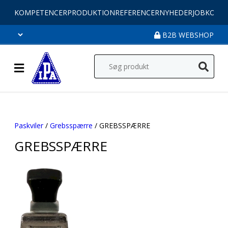
KOMPETENCER
PRODUKTION
REFERENCER
NYHEDER
JOB
KONT
B2B WEBSHOP
Paskviler
/
Grebsspærre
/ GREBSSPÆRRE
GREBSSPÆRRE