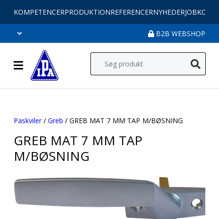
KOMPETENCER
PRODUKTION
REFERENCER
NYHEDER
JOB
KONT
B2B WEBSHOP
Paskviler
/
Greb
/ GREB MAT 7 MM TAP M/BØSNING
GREB MAT 7 MM TAP
M/BØSNING