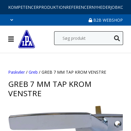
KOMPETENCER
PRODUKTION
REFERENCER
NYHEDER
JOB
KONT
B2B WEBSHOP
Paskviler
/
Greb
/ GREB 7 MM TAP KROM VENSTRE
GREB 7 MM TAP KROM
VENSTRE