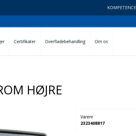
KOMPETENCE
ger
Certifikater
Overfladebehandling
Om os
ROM HØJRE
Varenr
2323408817