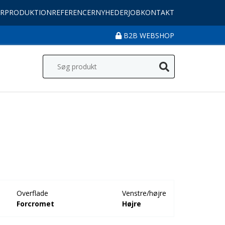
R
PRODUKTION
REFERENCER
NYHEDER
JOB
KONTAKT
B2B WEBSHOP
Overflade
Venstre/højre
Forcromet
Højre