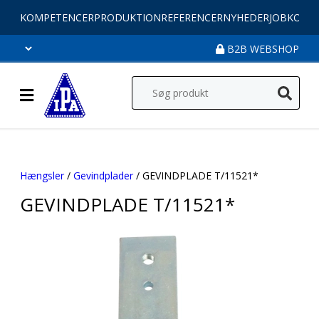
KOMPETENCER
PRODUKTION
REFERENCER
NYHEDER
JOB
KONT
B2B WEBSHOP
Hængsler
/
Gevindplader
/ GEVINDPLADE T/11521*
GEVINDPLADE T/11521*