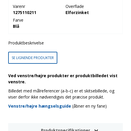
Varenr
Overflade
1275110211
Elforzinket
Farve
Blå
Produktbeskrivelse
SE LIGNENDE PRODUKTER
Ved venstre/højre produkter er produktbilledet vist
venstre.
Billedet med målreferencer (a-b-c) er et skitsebillede, og
viser derfor ikke nødvendigvis det præcise produkt.
Venstre/højre hængselsguide
(åbner en ny fane)
Produktspecifikationer