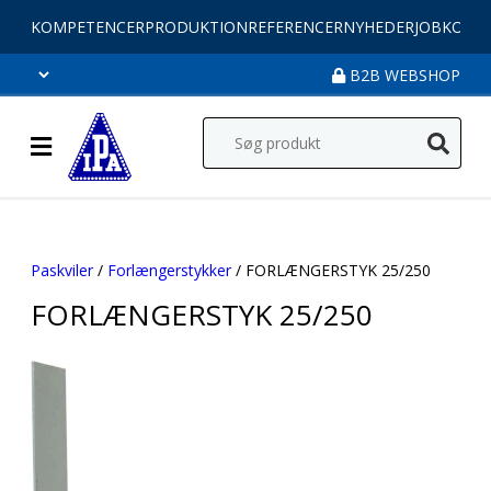
KOMPETENCER
PRODUKTION
REFERENCER
NYHEDER
JOB
KONT
B2B WEBSHOP
Paskviler
/
Forlængerstykker
/ FORLÆNGERSTYK 25/250
FORLÆNGERSTYK 25/250