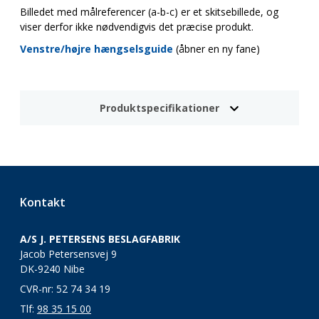
Billedet med målreferencer (a-b-c) er et skitsebillede, og
viser derfor ikke nødvendigvis det præcise produkt.
Venstre/højre hængselsguide
(åbner en ny fane)
Produktspecifikationer
Kontakt
A/S J. PETERSENS BESLAGFABRIK
Jacob Petersensvej 9
DK-9240 Nibe
CVR-nr: 52 74 34 19
Tlf:
98 35 15 00