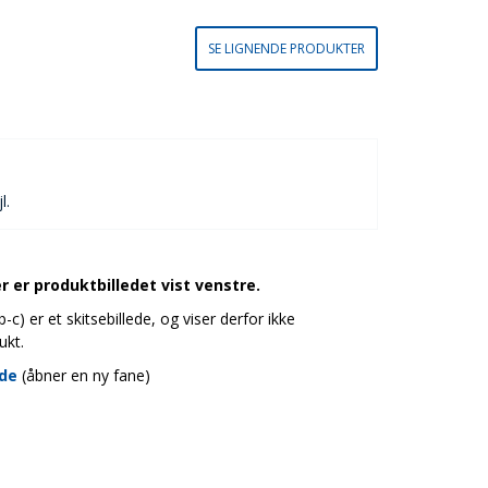
SE LIGNENDE PRODUKTER
l.
 er produktbilledet vist venstre.
c) er et skitsebillede, og viser derfor ikke
ukt.
ide
(åbner en ny fane)