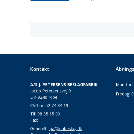
Kontakt
Åbnings
A/S J. PETERSENS BESLAGFABRIK
Man-torsd
Jacob Petersensvej 9
Fredag: 0
DK-9240 Nibe
CVR-nr: 52 74 34 19
Tlf:
98 35 15 00
Fax:
Generelt:
ipa@ipabeslag.dk