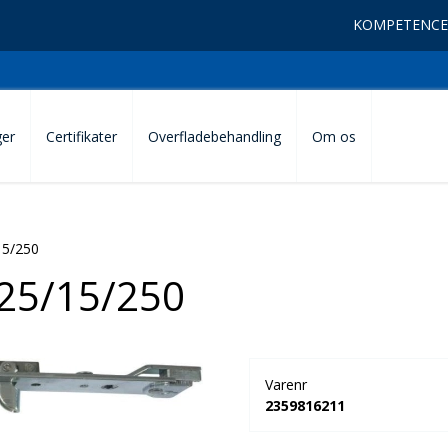
KOMPETENCE
ger
Certifikater
Overfladebehandling
Om os
5/250
5/15/250
Varenr
2359816211