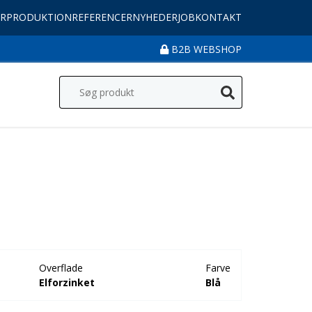
R
PRODUKTION
REFERENCER
NYHEDER
JOB
KONTAKT
B2B WEBSHOP
Overflade
Farve
Elforzinket
Blå