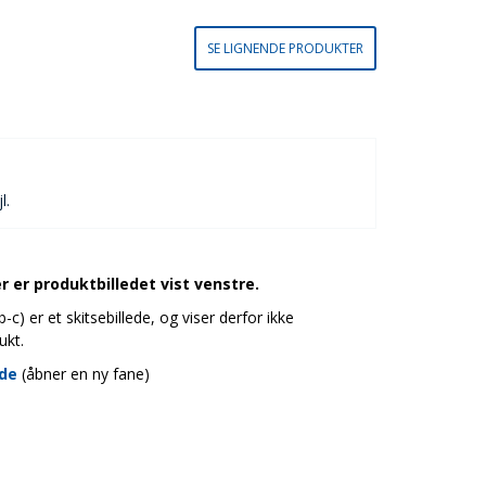
SE LIGNENDE PRODUKTER
l.
 er produktbilledet vist venstre.
c) er et skitsebillede, og viser derfor ikke
ukt.
ide
(åbner en ny fane)