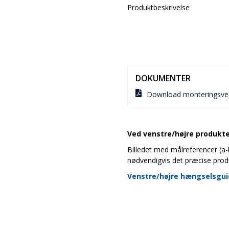
Produktbeskrivelse
DOKUMENTER
Download monteringsvej
Ved venstre/højre produkter
Billedet med målreferencer (a-b-
nødvendigvis det præcise prod
Venstre/højre hængselsgu