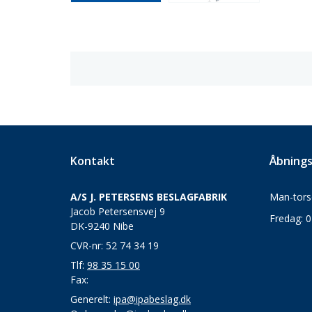
Kontakt
Åbnings
A/S J. PETERSENS BESLAGFABRIK
Man-torsd
Jacob Petersensvej 9
Fredag: 0
DK-9240 Nibe
CVR-nr: 52 74 34 19
Tlf:
98 35 15 00
Fax:
Generelt:
ipa@ipabeslag.dk