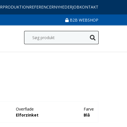
R
PRODUKTION
REFERENCER
NYHEDER
JOB
KONTAKT
B2B WEBSHOP
Overflade
Farve
Elforzinket
Blå