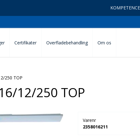
KOMPETENCE
ger
Certifikater
Overfladebehandling
Om os
2/250 TOP
6/12/250 TOP
Varenr
2358016211