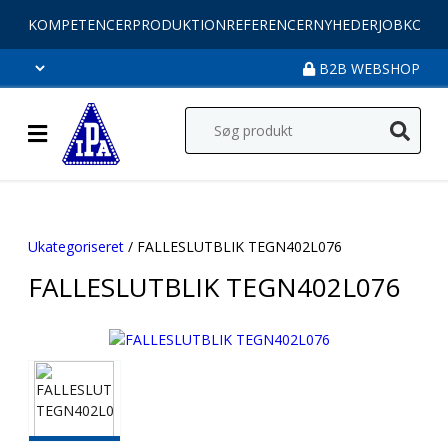
KOMPETENCER
PRODUKTION
REFERENCER
NYHEDER
JOB
KONT
B2B WEBSHOP
Ukategoriseret
/ FALLESLUTBLIK TEGN402L076
FALLESLUTBLIK TEGN402L076