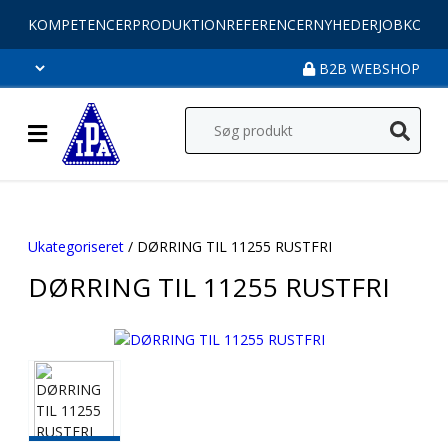
KOMPETENCER
PRODUKTION
REFERENCER
NYHEDER
JOB
KONT
B2B WEBSHOP
Ukategoriseret
/ DØRRING TIL 11255 RUSTFRI
DØRRING TIL 11255 RUSTFRI