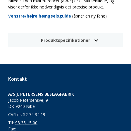
Billedet med målreferencer (a-b-c) er et skitsebillede, og
viser derfor ikke nødvendigvis det præcise produkt.
Venstre/højre hængselsguide
(åbner en ny fane)
Produktspecifikationer
Kontakt
A/S J. PETERSENS BESLAGFABRIK
Jacob Petersensvej 9
DK-9240 Nibe
CVR-nr: 52 74 34 19
Tlf:
98 35 15 00
Fax: