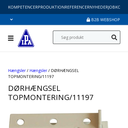
KOMPETENCER
PRODUKTION
REFERENCER
NYHEDER
JOB
KONT
B2B WEBSHOP
Hængsler
/
Hængsler
/ DØRHÆNGSEL
TOPMONTERING/11197
DØRHÆNGSEL
TOPMONTERING/11197