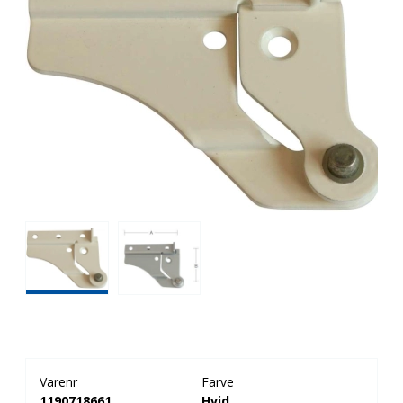
Varenr
Farve
1190718661
Hvid