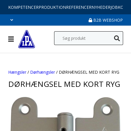
KOMPETENCER
PRODUKTION
REFERENCER
NYHEDER
JOB
KONT
B2B WEBSHOP
Hængsler
/
Dørhængsler
/ DØRHÆNGSEL MED KORT RYG
DØRHÆNGSEL MED KORT RYG