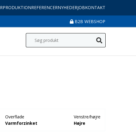
R
PRODUKTION
REFERENCER
NYHEDER
JOB
KONTAKT
B2B WEBSHOP
Overflade
Venstre/højre
Varmforzinket
Højre