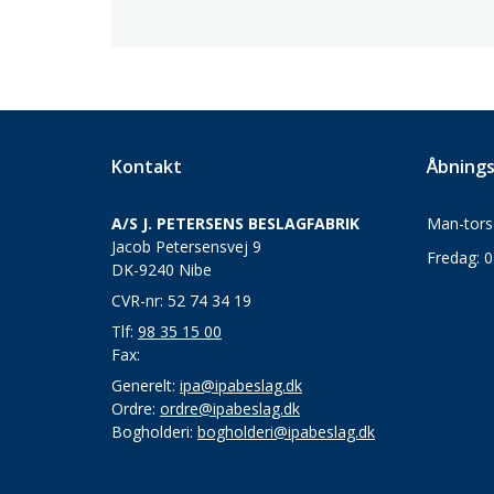
Kontakt
Åbnings
A/S J. PETERSENS BESLAGFABRIK
Man-torsd
Jacob Petersensvej 9
Fredag: 0
DK-9240 Nibe
CVR-nr: 52 74 34 19
Tlf:
98 35 15 00
Fax:
Generelt:
ipa@ipabeslag.dk
Ordre:
ordre@ipabeslag.dk
Bogholderi:
bogholderi@ipabeslag.dk