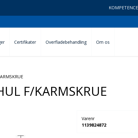
KOMPETENCE
ger
Certifikater
Overfladebehandling
Om os
KARMSKRUE
UL F/KARMSKRUE
Varenr
1139824872