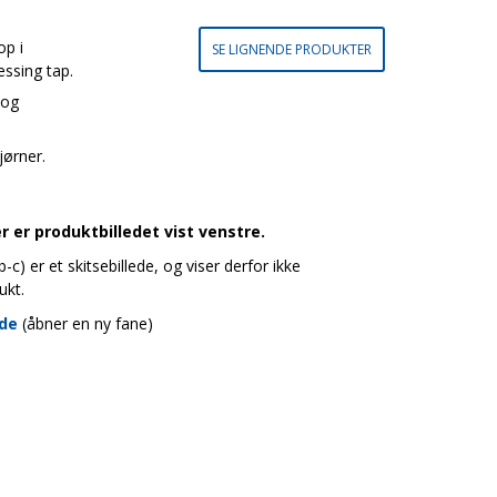
p i
SE LIGNENDE PRODUKTER
ssing tap.
 og
jørner.
 er produktbilledet vist venstre.
c) er et skitsebillede, og viser derfor ikke
ukt.
ide
(åbner en ny fane)