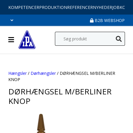
KOMPETENCER
PRODUKTION
REFERENCER
NYHEDER
JOB
KONT
B2B WEBSHOP
Hængsler
/
Dørhængsler
/ DØRHÆNGSEL M/BERLINER
KNOP
DØRHÆNGSEL M/BERLINER
KNOP