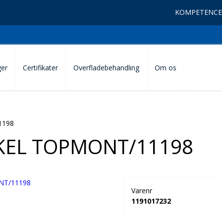
KOMPETENCE
ger
Certifikater
Overfladebehandling
Om os
1198
EL TOPMONT/11198
Varenr
1191017232