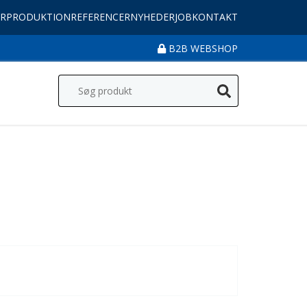
R
PRODUKTION
REFERENCER
NYHEDER
JOB
KONTAKT
B2B WEBSHOP