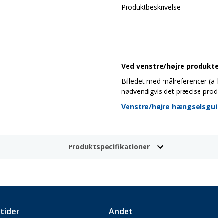
Produktbeskrivelse
Ved venstre/højre produkter
Billedet med målreferencer (a-b-
nødvendigvis det præcise prod
Venstre/højre hængselsgu
Produktspecifikationer
tider
Andet