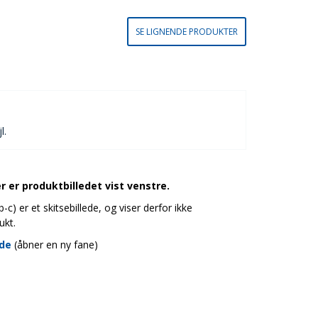
SE LIGNENDE PRODUKTER
l.
 er produktbilledet vist venstre.
c) er et skitsebillede, og viser derfor ikke
ukt.
ide
(åbner en ny fane)