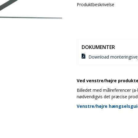
Produktbeskrivelse
DOKUMENTER
Download monteringsvej
Ved venstre/højre produkter
Billedet med målreferencer (a-b-
nødvendigvis det præcise prod
Venstre/højre hængselsgu