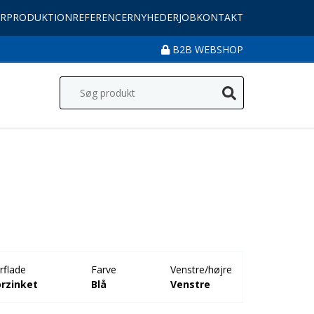
R
PRODUKTION
REFERENCER
NYHEDER
JOB
KONTAKT
B2B WEBSHOP
rflade
Farve
Venstre/højre
orzinket
Blå
Venstre