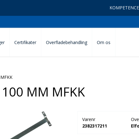
KOMPETENCE
ger
Certifikater
Overfladebehandling
Om os
 MFKK
1100 MM MFKK
Varenr
Ove
2382317211
Elf