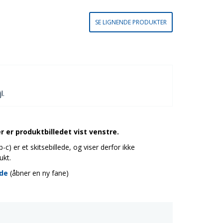
SE LIGNENDE PRODUKTER
l.
 er produktbilledet vist venstre.
c) er et skitsebillede, og viser derfor ikke
ukt.
ide
(åbner en ny fane)