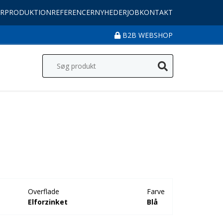
R
PRODUKTION
REFERENCER
NYHEDER
JOB
KONTAKT
B2B WEBSHOP
Overflade
Farve
Elforzinket
Blå