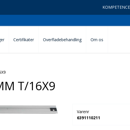
KOMPETENCE
ger
Certifikater
Overfladebehandling
Om os
6X9
MM T/16X9
Varenr
6391110211