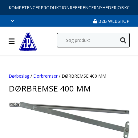
KOMPETENCER
PRODUKTION
REFERENCER
NYHEDER
JOB
KONT
B2B WEBSHOP
Dørbeslag
/
Dørbremser
/ DØRBREMSE 400 MM
DØRBREMSE 400 MM