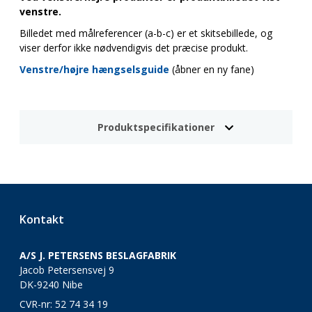
venstre.
Billedet med målreferencer (a-b-c) er et skitsebillede, og
viser derfor ikke nødvendigvis det præcise produkt.
Venstre/højre hængselsguide
(åbner en ny fane)
Produktspecifikationer
Kontakt
A/S J. PETERSENS BESLAGFABRIK
Jacob Petersensvej 9
DK-9240 Nibe
CVR-nr: 52 74 34 19