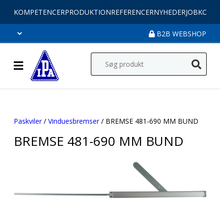
KOMPETENCER
PRODUKTION
REFERENCER
NYHEDER
JOB
KONT
B2B WEBSHOP
Paskviler
/
Vinduesbremser
/ BREMSE 481-690 MM BUND
BREMSE 481-690 MM BUND