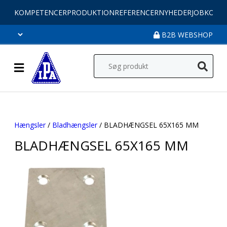
KOMPETENCER
PRODUKTION
REFERENCER
NYHEDER
JOB
KONT
B2B WEBSHOP
Hængsler
/
Bladhængsler
/ BLADHÆNGSEL 65X165 MM
BLADHÆNGSEL 65X165 MM