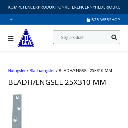
KOMPETENCER
PRODUKTION
REFERENCER
NYHEDER
JOB
KONT
B2B WEBSHOP
Hængsler
/
Bladhængsler
/ BLADHÆNGSEL 25X310 MM
BLADHÆNGSEL 25X310 MM