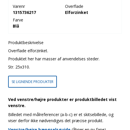
Varenr
Overflade
1315736217
Elforzinket
Farve
Blå
Produktbeskrivelse
Overflade elforzinket.
Produktet her har masser af anvendelses steder.
Str. 25x310.
SE LIGNENDE PRODUKTER
Ved venstre/højre produkter er produktbilledet vist
venstre.
Billedet med målreferencer (a-b-c) er et skitsebillede, og
viser derfor ikke nødvendigvis det præcise produkt.
Venstre/højre hængselsguide
(åbner en ny fane)