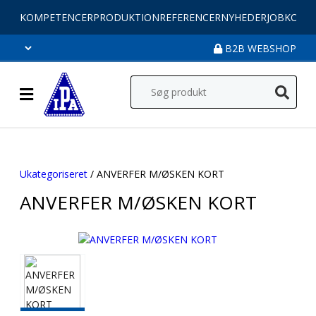
KOMPETENCER
PRODUKTION
REFERENCER
NYHEDER
JOB
KONT
B2B WEBSHOP
Ukategoriseret
/ ANVERFER M/ØSKEN KORT
ANVERFER M/ØSKEN KORT