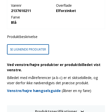
Varenr
Overflade
2137610211
Elforzinket
Farve
Blå
Produktbeskrivelse
SE LIGNENDE PRODUKTER
Ved venstre/højre produkter er produktbilledet vist
venstre.
Billedet med målreferencer (a-b-c) er et skitsebillede, og
viser derfor ikke nødvendigvis det præcise produkt.
Venstre/højre hængselsguide
(åbner en ny fane)
Produktspecifikationer