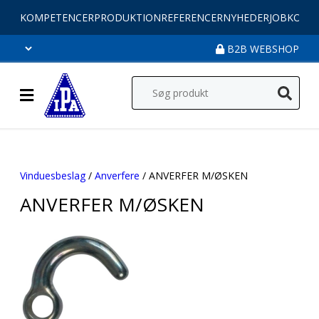
KOMPETENCER
PRODUKTION
REFERENCER
NYHEDER
JOB
KONT
B2B WEBSHOP
Vinduesbeslag
/
Anverfere
/ ANVERFER M/ØSKEN
ANVERFER M/ØSKEN