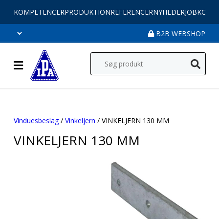
KOMPETENCER
PRODUKTION
REFERENCER
NYHEDER
JOB
KONT
B2B WEBSHOP
Vinduesbeslag
/
Vinkeljern
/ VINKELJERN 130 MM
VINKELJERN 130 MM