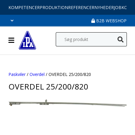
KOMPETENCER
PRODUKTION
REFERENCER
NYHEDER
JOB
KONT
B2B WEBSHOP
Paskviler
/
Overdel
/ OVERDEL 25/200/820
OVERDEL 25/200/820