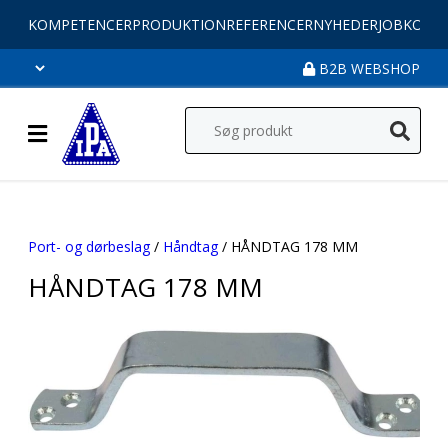
KOMPETENCER
PRODUKTION
REFERENCER
NYHEDER
JOB
KONT
B2B WEBSHOP
Port- og dørbeslag
/
Håndtag
/ HÅNDTAG 178 MM
HÅNDTAG 178 MM